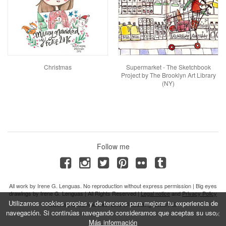
Christmas
Supermarket - The Sketchbook
Project by The Brooklyn Art Library
(NY)
Follow me
All work by Irene G. Lenguas. No reproduction without express permission | Big eyes
drawings by Irene G. Lenguas | All Rights Reserved |
Legal notice
and
Privacy Policy
Utilizamos cookies propias y de terceros para mejorar tu experiencia de
Diseño y desarrollo web: efe6 <Rebuilding ideas/>
×
navegación. Si continúas navegando consideramos que aceptas su uso.
Más información